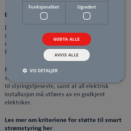
Funksjonalitet
Ugradert
Enova-støtte til smarthus
Du kan få dekket inntil 35 prosent av
installasjonsutgifter, maksimalt 10.000 kroner,
GODTA ALLE
når du skaffer deg smarte styringssystemer
for hjem eller fritidsbolig.
AVVIS ALLE
Merk at støtten forutsetter
VIS DETALJER
styringsautomatikk i boligen eller tilknytning
til styringstjeneste, samt at all elektrisk
installasjon må utføres av en godkjent
elektriker.
Les mer om kriteriene for støtte til smart
strømstyring her