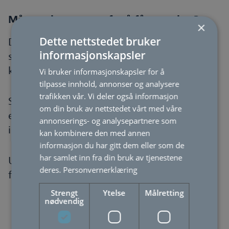
Må man bygge nytt for å få smarthus?
×
Dette nettstedet bruker
Det korte svaret er nei. Ved å installere
informasjonskapsler
sensorer, bytte ut termostater og lysbrytere
kan man gjøre mye for at huset blir smart.
Vi bruker informasjonskapsler for å
tilpasse innhold, annonser og analysere
trafikken vår. Vi deler også informasjon
Samtidig, går du med planer om å renovere
om din bruk av nettstedet vårt med våre
eller bygge nytt så står du enda friere til å
annonserings- og analysepartnere som
integrere smarthusløsninger på en god måte.
kan kombinere den med annen
informasjon du har gitt dem eller som de
har samlet inn fra din bruk av tjenestene
Uansett kan det være lurt å snakke med oss
deres.
Personvernerklæring
før du setter i gang.
Strengt
Ytelse
Målretting
nødvendig